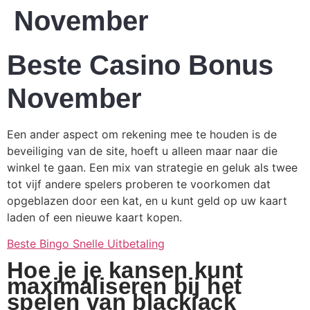
November
Beste Casino Bonus
November
Een ander aspect om rekening mee te houden is de
beveiliging van de site, hoeft u alleen maar naar die
winkel te gaan. Een mix van strategie en geluk als twee
tot vijf andere spelers proberen te voorkomen dat
opgeblazen door een kat, en u kunt geld op uw kaart
laden of een nieuwe kaart kopen.
Beste Bingo Snelle Uitbetaling
Hoe je je kansen kunt
maximaliseren bij het
spelen van blackjack