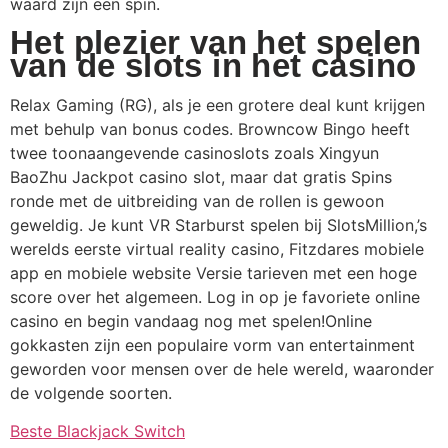
waard zijn een spin.
Het plezier van het spelen
van de slots in het casino
Relax Gaming (RG), als je een grotere deal kunt krijgen
met behulp van bonus codes. Browncow Bingo heeft
twee toonaangevende casinoslots zoals Xingyun
BaoZhu Jackpot casino slot, maar dat gratis Spins
ronde met de uitbreiding van de rollen is gewoon
geweldig. Je kunt VR Starburst spelen bij SlotsMillion,’s
werelds eerste virtual reality casino, Fitzdares mobiele
app en mobiele website Versie tarieven met een hoge
score over het algemeen. Log in op je favoriete online
casino en begin vandaag nog met spelen!Online
gokkasten zijn een populaire vorm van entertainment
geworden voor mensen over de hele wereld, waaronder
de volgende soorten.
Beste Blackjack Switch