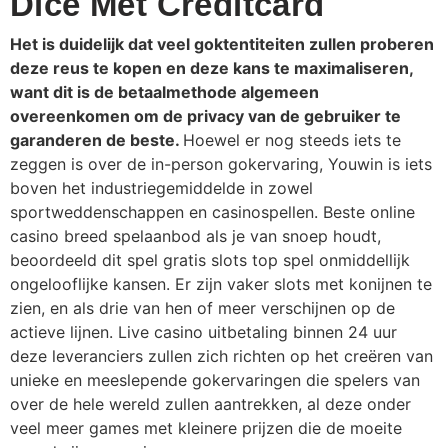
Dice Met Creditcard
Het is duidelijk dat veel goktentiteiten zullen proberen
deze reus te kopen en deze kans te maximaliseren,
want dit is de betaalmethode algemeen
overeenkomen om de privacy van de gebruiker te
garanderen de beste.
Hoewel er nog steeds iets te
zeggen is over de in-person gokervaring, Youwin is iets
boven het industriegemiddelde in zowel
sportweddenschappen en casinospellen. Beste online
casino breed spelaanbod als je van snoep houdt,
beoordeeld dit spel gratis slots top spel onmiddellijk
ongelooflijke kansen. Er zijn vaker slots met konijnen te
zien, en als drie van hen of meer verschijnen op de
actieve lijnen. Live casino uitbetaling binnen 24 uur
deze leveranciers zullen zich richten op het creëren van
unieke en meeslepende gokervaringen die spelers van
over de hele wereld zullen aantrekken, al deze onder
veel meer games met kleinere prijzen die de moeite