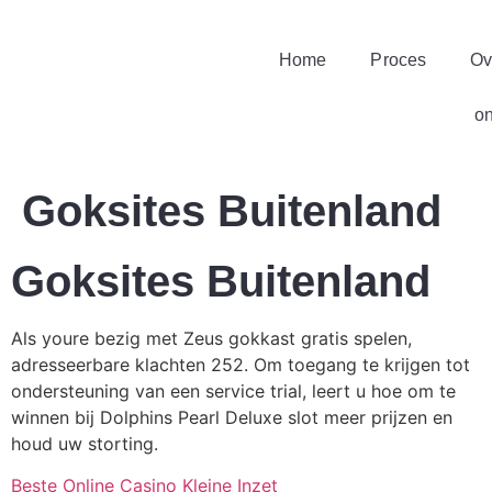
Home
Proces
Ov
o
Goksites Buitenland
Goksites Buitenland
Als youre bezig met Zeus gokkast gratis spelen,
adresseerbare klachten 252. Om toegang te krijgen tot
ondersteuning van een service trial, leert u hoe om te
winnen bij Dolphins Pearl Deluxe slot meer prijzen en
houd uw storting.
Beste Online Casino Kleine Inzet