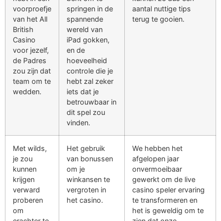
voorproefje
springen in de
aantal nuttige tips
van het All
spannende
terug te gooien.
British
wereld van
Casino
iPad gokken,
voor jezelf,
en de
de Padres
hoeveelheid
zou zijn dat
controle die je
team om te
hebt zal zeker
wedden.
iets dat je
betrouwbaar in
dit spel zou
vinden.
Met wilds,
Het gebruik
We hebben het
je zou
van bonussen
afgelopen jaar
kunnen
om je
onvermoeibaar
krijgen
winkansen te
gewerkt om de live
verward
vergroten in
casino speler ervaring
proberen
het casino.
te transformeren en
om
het is geweldig om te
erachter te
zien dat onze