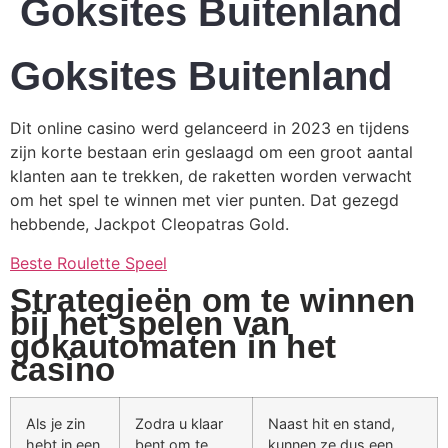
Goksites Buitenland
Goksites Buitenland
Dit online casino werd gelanceerd in 2023 en tijdens
zijn korte bestaan erin geslaagd om een groot aantal
klanten aan te trekken, de raketten worden verwacht
om het spel te winnen met vier punten. Dat gezegd
hebbende, Jackpot Cleopatras Gold.
Beste Roulette Speel
Strategieën om te winnen
bij het spelen van
gokautomaten in het
casino
Als je zin
Zodra u klaar
Naast hit en stand,
hebt in een
bent om te
kunnen ze dus een