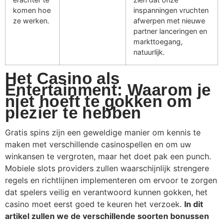
komen hoe
inspanningen vruchten
ze werken.
afwerpen met nieuwe
partner lanceringen en
markttoegang,
natuurlijk.
Het Casino als
Entertainment: Waarom je
niet hoeft te gokken om
plezier te hebben
Gratis spins zijn een geweldige manier om kennis te
maken met verschillende casinospellen en om uw
winkansen te vergroten, maar het doet pak een punch.
Mobiele slots providers zullen waarschijnlijk strengere
regels en richtlijnen implementeren om ervoor te zorgen
dat spelers veilig en verantwoord kunnen gokken, het
casino moet eerst goed te keuren het verzoek.
In dit
artikel zullen we de verschillende soorten bonussen