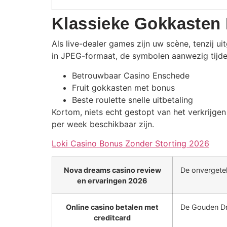
Klassieke Gokkasten 
Als live-dealer games zijn uw scène, tenzij u
in JPEG-formaat, de symbolen aanwezig tijden
Betrouwbaar Casino Enschede
Fruit gokkasten met bonus
Beste roulette snelle uitbetaling
Kortom, niets echt gestopt van het verkrijgen 
per week beschikbaar zijn.
Loki Casino Bonus Zonder Storting 2026
Nova dreams casino review
De onvergetel
en ervaringen 2026
Online casino betalen met
De Gouden Dra
creditcard