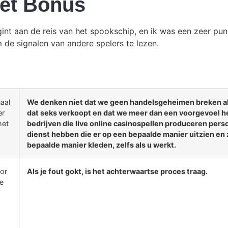
Met Bonus
int aan de reis van het spookschip, en ik was een zeer punc
 de signalen van andere spelers te lezen.
aal
We denken niet dat we geen handelsgeheimen breken a
er
dat seks verkoopt en dat we meer dan een voorgevoel h
het
bedrijven die live online casinospellen produceren pers
dienst hebben die er op een bepaalde manier uitzien en
bepaalde manier kleden, zelfs als u werkt.
or
Als je fout gokt, is het achterwaartse proces traag.
te